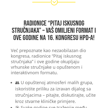
;
Radionice “Pitaj iskusnog
stručnjaka” – Vaš omiljeni format i
ove godine na 16. Kongresu HPD-a!
Već prepoznate kao nezaobilazan dio
kongresa, radionice “Pitaj iskusnog
stručnjaka” i ove godine okupljaju
vrhunske stručnjake u opuštenom i
interaktivnom formatu.
👥 U opuštenoj atmosferi malih grupa,
iskoristite priliku za izravan dijalog sa
stručnjacima – pitajte, diskutirajte, učite
kroz stvarne kliničke primjere.
🎯 Svake godine sve traženije među