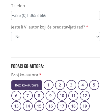
Telefon
Jeste li Vi autor koji će predstavljati rad?
*
Podaci ko-autora:
Broj ko-autora
*
1
2
3
4
5
Bez ko-autora
6
7
8
9
10
11
12
13
14
15
16
17
18
19