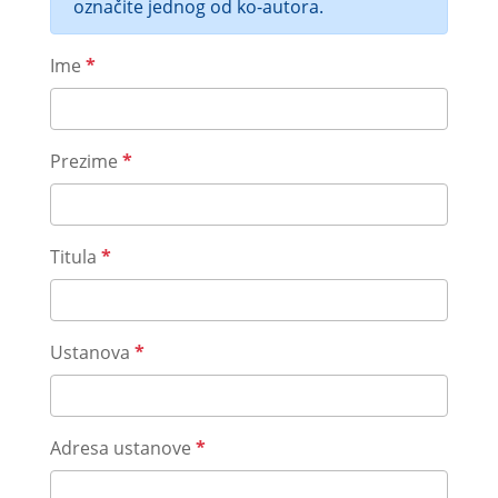
označite jednog od ko-autora.
Ime
*
Prezime
*
Titula
*
Ustanova
*
Adresa ustanove
*