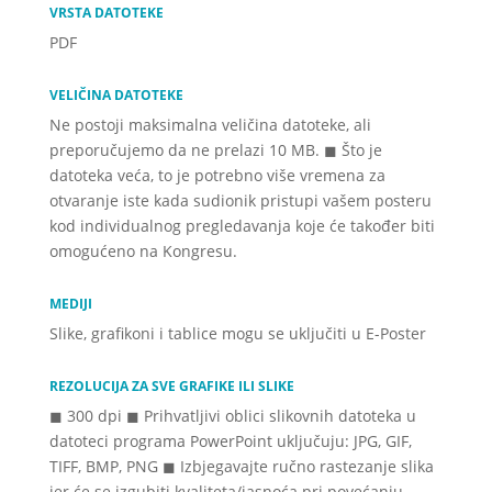
VRSTA DATOTEKE
PDF
VELIČINA DATOTEKE
Ne postoji maksimalna veličina datoteke, ali
preporučujemo da ne prelazi 10 MB. ◼ Što je
datoteka veća, to je potrebno više vremena za
otvaranje iste kada sudionik pristupi vašem posteru
kod individualnog pregledavanja koje će također biti
omogućeno na Kongresu.
MEDIJI
Slike, grafikoni i tablice mogu se uključiti u E-Poster
REZOLUCIJA ZA SVE GRAFIKE ILI SLIKE
◼ 300 dpi ◼ Prihvatljivi oblici slikovnih datoteka u
datoteci programa PowerPoint uključuju: JPG, GIF,
TIFF, BMP, PNG ◼ Izbjegavajte ručno rastezanje slika
jer će se izgubiti kvaliteta/jasnoća pri povećanju.