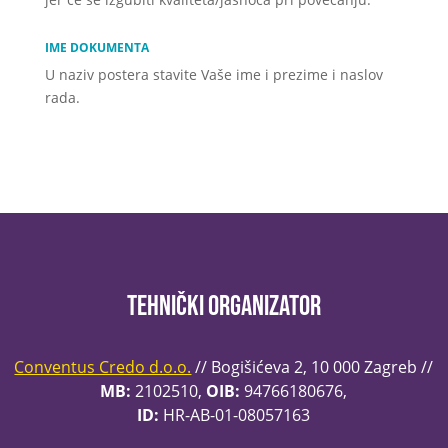
IME DOKUMENTA
U naziv postera stavite Vaše ime i prezime i naslov
rada.
Tehnički organizator
Conventus Credo d.o.o.
// Bogišićeva 2, 10 000 Zagreb //
MB:
2102510,
OIB:
94766180676,
ID:
HR-AB-01-08057163