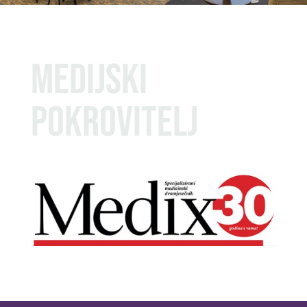
Medijski
pokrovitelj