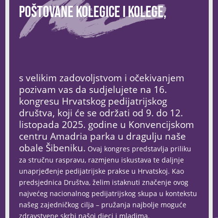
Poštovane kolegice i kolege,
s velikim zadovoljstvom i očekivanjem
pozivam vas da sudjelujete na 16.
kongresu Hrvatskog pedijatrijskog
društva, koji će se održati od 9. do 12.
listopada 2025. godine u Konvencijskom
centru Amadria parka u dragulju naše
obale Šibeniku.
Ovaj kongres predstavlja priliku
za stručnu raspravu, razmjenu iskustava te daljnje
unaprjeđenje pedijatrijske prakse u Hrvatskoj. Kao
predsjednica Društva, želim istaknuti značenje ovog
najvećeg nacionalnog pedijatrijskog skupa u kontekstu
našeg zajedničkog cilja – pružanja najbolje moguće
zdravstvene skrbi našoj djeci i mladima.