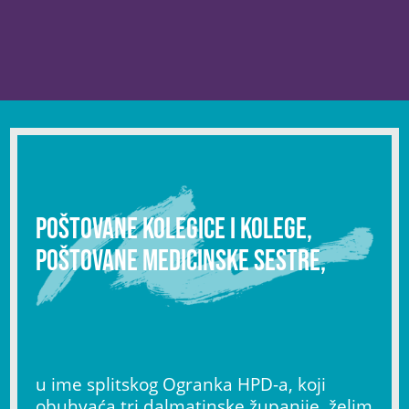
Poštovane kolegice i kolege,
poštovane medicinske sestre,
u ime splitskog Ogranka HPD-a, koji
obuhvaća tri dalmatinske županije, želim