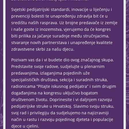
Svjetski pedijatrijski standardi, inovacije u liječenju i
prevenciji bolesti te unapređenju zdravlja bit će u
središtu naših rasprava. Uz brojne predavače iz zemlje
i naše goste iz inozemstva, vjerujemo da će kongres
biti prilika za jačanje suradnje među stručnjacima,
stvaranje novih partnerstava i unapređenje kvalitete
zdravstvene skrbi za našu djecu.
Pozivam vas da i vi budete dio ovog značajnog skupa.
Predstavite svoje radove, sudjelujte u plenarnim
predavanjima, izlaganjima pojedinih uže
specijalističkih društava, sekcija i suradnih struka,
radionicama “Pitajte iskusnog pedijatra” i svim drugim
događanjima na kongresu uključivo bogatom
društvenom životu. Doprinesite i vi daljnjem razvoju
pedijatrijske struke u Hrvatskoj. Slavimo svoju struku,
svoj rad i privilegiju da sudjelujemo na najizravniji
način u rastu i razvoju pojedinog djeteta i populacije
djece u cjelini.