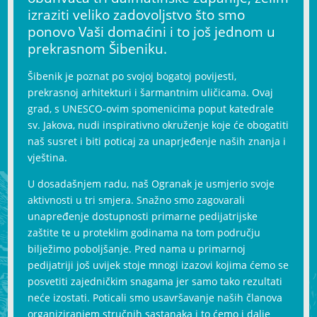
izraziti veliko zadovoljstvo što smo
ponovo Vaši domaćini i to još jednom u
prekrasnom Šibeniku.
Šibenik je poznat po svojoj bogatoj povijesti,
prekrasnoj arhitekturi i šarmantnim uličicama. Ovaj
grad, s UNESCO-ovim spomenicima poput katedrale
sv. Jakova, nudi inspirativno okruženje koje će obogatiti
naš susret i biti poticaj za unaprjeđenje naših znanja i
vještina.
U dosadašnjem radu, naš Ogranak je usmjerio svoje
aktivnosti u tri smjera. Snažno smo zagovarali
unapređenje dostupnosti primarne pedijatrijske
zaštite te u proteklim godinama na tom području
bilježimo poboljšanje. Pred nama u primarnoj
pedijatriji još uvijek stoje mnogi izazovi kojima ćemo se
posvetiti zajedničkim snagama jer samo tako rezultati
neće izostati. Poticali smo usavršavanje naših članova
organiziranjem stručnih sastanaka i to ćemo i dalje