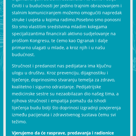
činiti i u budućnosti jer jedino trajnim obrazovanjem i
stalnim komuniciranjem možemo omogućiti napredak
struke i uvjeta u kojima radimo.Posebno smo ponosni
što smo vlastitim sredstvima mladim kolegama
specijalizantima financirali aktivno sudjelovanje na
prošlom Kongresu, te ćemo kao Ogranak i dalje
primarno ulagati u mlade, a kroz njih i u našu
budućnost.
Stručnost i predanost nas pedijatara ima ključnu
ulogu u društvu. Kroz prevenciju, dijagnostiku i
liječenje, doprinosimo stvaranju temelja za zdravo,
kvalitetno i sigurno odrastanje. Pedijatrijske
medicinske sestre su nezaobilazan dio našeg tima, a
njihova stručnost i empatija pomažu da ishodi
liječenja budu bolji što doprinosi izgradnji povjerenja
između pacijenata i zdravstvenog sustava čemu svi
težimo.
Vjerujemo da će rasprave, predavanja i radionice